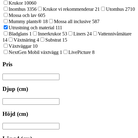
Krukor
10060
Inomhus
3356
Krukor vi rekommenderar
21
Utomhus
2710
Mossa och lav
605
Mummy plants®
18
Mossa all inclusive
587
Utrustning och material
111
Bladglans
1
Innerkrukor
53
Liners
24
Vattennivåmätare
14
Växtnäring
4
Substrat
15
Växtväggar
10
NextGen Mobil växtvägg
1
LivePicture
8
Pris
Djup (cm)
Höjd (cm)