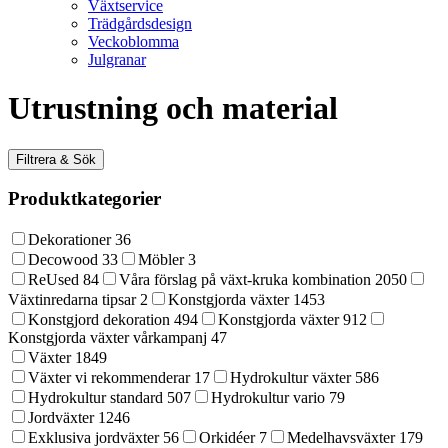
Växtservice
Trädgårdsdesign
Veckoblomma
Julgranar
Utrustning och material
Filtrera & Sök
Produktkategorier
Dekorationer
36
Decowood
33
Möbler
3
ReUsed
84
Våra förslag på växt-kruka kombination
2050
Växtinredarna tipsar
2
Konstgjorda växter
1453
Konstgjord dekoration
494
Konstgjorda växter
912
Konstgjorda växter vårkampanj
47
Växter
1849
Växter vi rekommenderar
17
Hydrokultur växter
586
Hydrokultur standard
507
Hydrokultur vario
79
Jordväxter
1246
Exklusiva jordväxter
56
Orkidéer
7
Medelhavsväxter
179