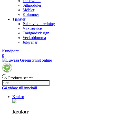
Decowood
Sittmoduler
Möbler
Kolumner
Tjänster
Paket växtinredning
Växtservice
Trädgårdsdesign
Veckoblomma
Julgranar
Kundportal
0
Products search
Gå vidare till innehåll
Krukor
Krukor