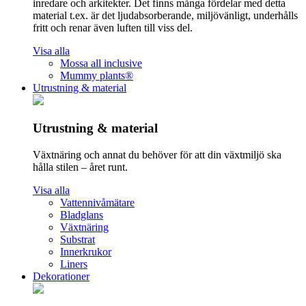
inredare och arkitekter. Det finns många fördelar med detta
material t.ex. är det ljudabsorberande, miljövänligt, underhålls
fritt och renar även luften till viss del.
Visa alla
Mossa all inclusive
Mummy plants®
Utrustning & material
Utrustning & material
Växtnäring och annat du behöver för att din växtmiljö ska
hålla stilen – året runt.
Visa alla
Vattennivåmätare
Bladglans
Växtnäring
Substrat
Innerkrukor
Liners
Dekorationer