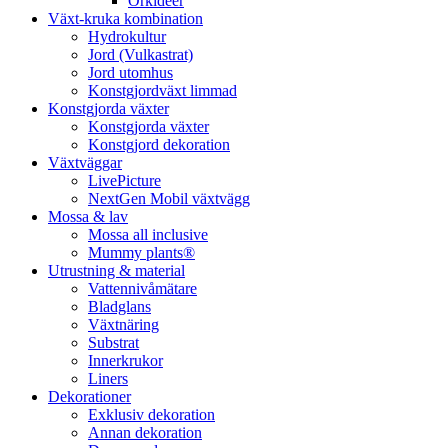
Orkidéer
Växt-kruka kombination
Hydrokultur
Jord (Vulkastrat)
Jord utomhus
Konstgjordväxt limmad
Konstgjorda växter
Konstgjorda växter
Konstgjord dekoration
Växtväggar
LivePicture
NextGen Mobil växtvägg
Mossa & lav
Mossa all inclusive
Mummy plants®
Utrustning & material
Vattennivåmätare
Bladglans
Växtnäring
Substrat
Innerkrukor
Liners
Dekorationer
Exklusiv dekoration
Annan dekoration