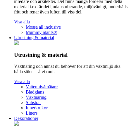
inredare och arkitekter. Det finns många fördelar med detta
material t.ex. är det ljudabsorberande, miljövänligt, underhålls
fritt och renar även luften till viss del.
Visa alla
Mossa all inclusive
Mummy plants®
Utrustning & material
Utrustning & material
Växtnäring och annat du behöver för att din växtmiljö ska
hålla stilen – året runt.
Visa alla
Vattennivåmätare
Bladglans
Växtnäring
Substrat
Innerkrukor
Liners
Dekorationer