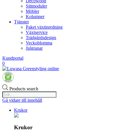
Decowood
Sittmoduler
Möbler
Kolumner
Tjänster
Paket växtinredning
Växtservice
Trädgårdsdesign
Veckoblomma
Julgranar
Kundportal
0
Products search
Gå vidare till innehåll
Krukor
Krukor