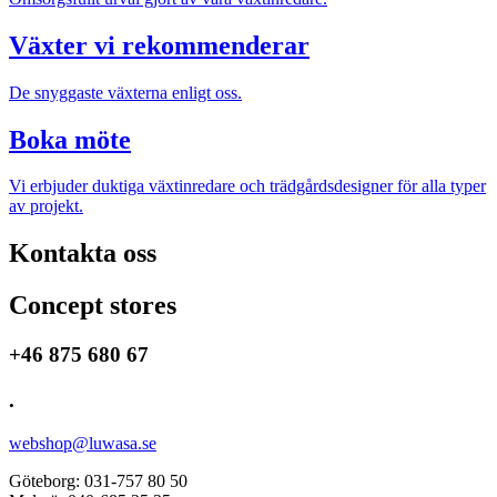
Växter vi rekommenderar
De snyggaste växterna enligt oss.
Boka möte
Vi erbjuder duktiga växtinredare och trädgårdsdesigner för alla typer
av projekt.
Kontakta oss
Concept stores
+46 875 680 67
.
webshop@luwasa.se
Göteborg: 031-757 80 50