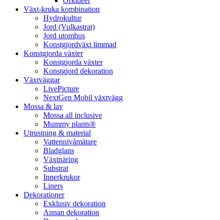
Orkidéer
Växt-kruka kombination
Hydrokultur
Jord (Vulkastrat)
Jord utomhus
Konstgjordväxt limmad
Konstgjorda växter
Konstgjorda växter
Konstgjord dekoration
Växtväggar
LivePicture
NextGen Mobil växtvägg
Mossa & lav
Mossa all inclusive
Mummy plants®
Utrustning & material
Vattennivåmätare
Bladglans
Växtnäring
Substrat
Innerkrukor
Liners
Dekorationer
Exklusiv dekoration
Annan dekoration