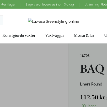
|
|
ter i lager
Lagervaror levereras inom 3-5 dgr
Utlämning i Gö
Konstgjorda växter
Växtväggar
Mossa & lav
U
18706
BAQ 
Liners Round
112.50
kr
(
100 i lager