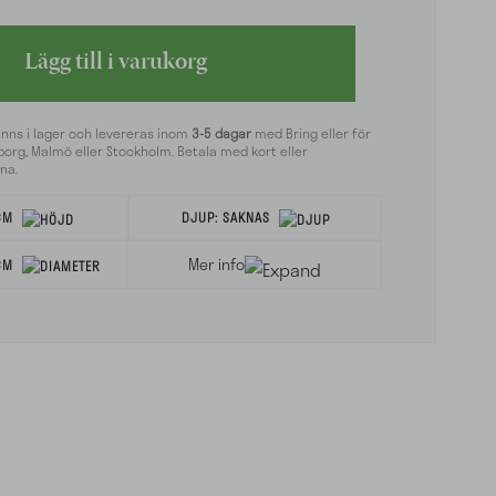
Lägg till i varukorg
inns i lager och levereras inom
3-5 dagar
med Bring eller för
org, Malmö eller Stockholm. Betala med kort eller
na.
CM
DJUP:
SAKNAS
Mer info
CM