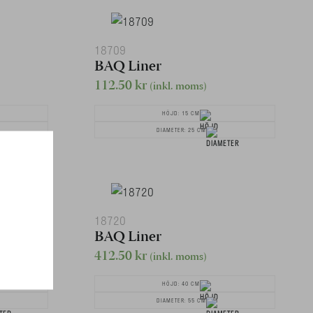
18709
BAQ Liner
112.50
kr
(inkl. moms)
HÖJD: 15 CM
DIAMETER: 25 CM
18720
BAQ Liner
412.50
kr
(inkl. moms)
HÖJD: 40 CM
DIAMETER: 55 CM