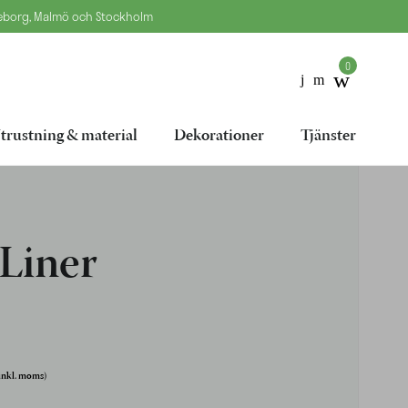
teborg, Malmö och Stockholm
0
trustning & material
Dekorationer
Tjänster
Liner
inkl. moms)