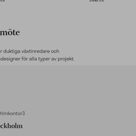
 möte
er duktiga växtinredare och
esigner för alla typer av projekt.
ockholm