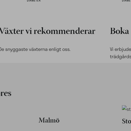
Växter vi rekommenderar
Boka
De snyggaste växterna enligt oss.
Vi erbjud
trädgårdsd
res
Malmö
St