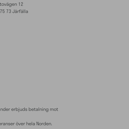
ttovägen 12
75 73 Järfälla
kunder erbjuds betalning mot
eranser över hela Norden.