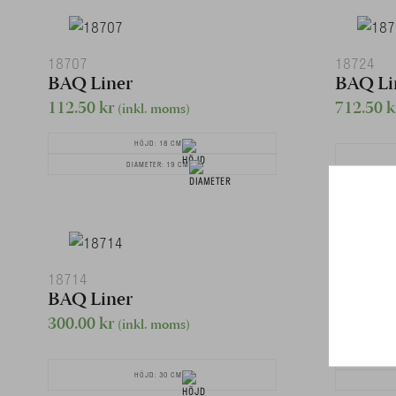
18707
18724
BAQ Liner
BAQ Li
112.50
kr
712.50
k
(inkl. moms)
HÖJD: 18 CM
DIAMETER: 19 CM
18714
18705
BAQ Liner
BAQ Li
300.00
kr
75.00
kr
(inkl. moms)
HÖJD: 30 CM