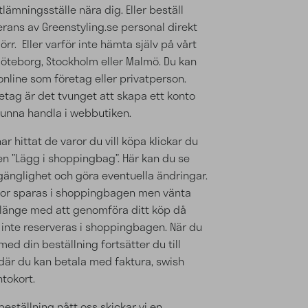
 utlämningsställe nära dig. Eller beställ
rans av Greenstyling.se personal direkt
 dörr. Eller varför inte hämta själv på vårt
 Göteborg, Stockholm eller Malmö. Du kan
online som företag eller privatperson.
etag är det tvunget att skapa ett konto
 kunna handla i webbutiken.
ar hittat de varor du vill köpa klickar du
en ”Lägg i shoppingbag”. Här kan du se
llgänglighet och göra eventuella ändringar.
ror sparas i shoppingbagen men vänta
r länge med att genomföra ditt köp då
 inte reserveras i shoppingbagen. När du
med din beställning fortsätter du till
där du kan betala med faktura, swish
ntokort.
beställning nått oss skickar vi en