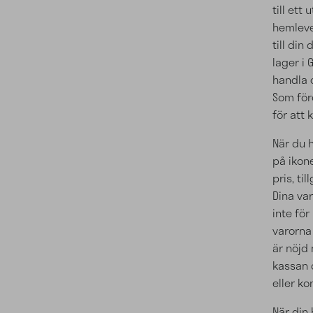
till ett
hemleve
till din
lager i
handla 
Som för
för att
När du h
på ikon
pris, ti
Dina va
inte fö
varorna
är nöjd 
kassan 
eller ko
När din 