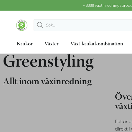
+ 8000 växtinredningsproduk
Krukor
Växter
Växt-kruka kombination
Greenstyling
Allt inom växinredning
Över
växt
Det är e
direkt 