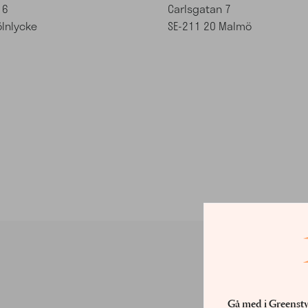
 6
Carlsgatan 7
ölnlycke
SE-211 20 Malmö
Gå med i Greensty