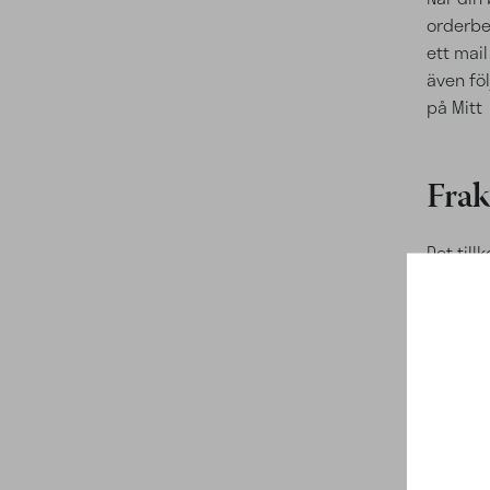
orderbek
ett mail
även fö
på
Mitt
Frak
Det till
standar
på alla
storlek 
cm blir
extra fr
upp i fl
Vi erbj
personal