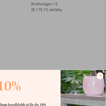
Bruttovägen 12
SE-175 73 Järfälla
×
10%
lings kundklubb så får du 10%