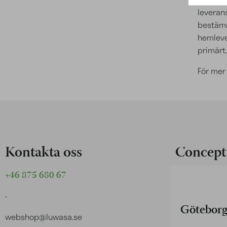
leverans
bestämm
hemleve
primärt.
För mer
Kontakta oss
Concept 
+46 875 680 67
.
Götebor
webshop@luwasa.se