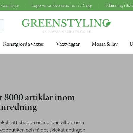
|
|
ter i lager
Lagervaror levereras inom 3-5 dgr
Utlämning i Gö
Konstgjorda växter
Växtväggar
Mossa & lav
U
 8000 artiklar inom
inredning
nkelt att shoppa online, beställ varorna
i webbutiken och få det skickat antingen