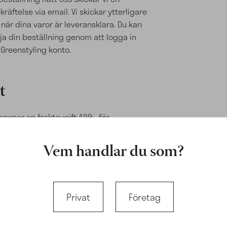
räftelse via email. Vi skickar ytterligare
 när dina varor är leveransklara. Du kan
lja din beställning genom att logga in
 Greenstyling konto
.
t
kommer en fraktavgift 499:- för
dleverans och för hemleverans kvällstid
 beställningar, beroende på paketets
Vem handlar du som?
och vikt. Är längden eller höjden över 110
 kostaden 650:-. Det tillkommer ingen
aktavgift om en enskild beställning delas
era delleveranser.
Privat
Företag
uder hemkörning av Greenstyling.se
 för 995 SEK, detta för att underlätta