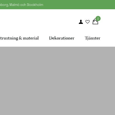
teborg, Malmö och Stockholm
0
trustning & material
Dekorationer
Tjänster