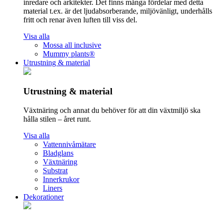
inredare och arkitekter. Det finns många fördelar med detta
material t.ex. är det ljudabsorberande, miljövänligt, underhålls
fritt och renar även luften till viss del.
Visa alla
Mossa all inclusive
Mummy plants®
Utrustning & material
Utrustning & material
Växtnäring och annat du behöver för att din växtmiljö ska
hålla stilen – året runt.
Visa alla
Vattennivåmätare
Bladglans
Växtnäring
Substrat
Innerkrukor
Liners
Dekorationer