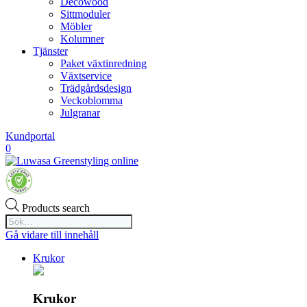
Decowood
Sittmoduler
Möbler
Kolumner
Tjänster
Paket växtinredning
Växtservice
Trädgårdsdesign
Veckoblomma
Julgranar
Kundportal
0
Products search
Gå vidare till innehåll
Krukor
Krukor