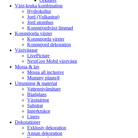
Orkidéer
Växt-kruka kombination
Hydrokultur
Jord (Vulkastrat)
Jord utomhus
Konstgjordväxt limmad
Konstgjorda växter
Konstgjorda växter
Konstgjord dekoration
Växtväggar
LivePicture
NextGen Mobil växtvägg
Mossa & lav
Mossa all inclusive
Mummy plants®
Utrustning & material
Vattennivåmätare
Bladglans
Växtnäring
Substrat
Innerkrukor
Liners
Dekorationer
Exklusiv dekoration
Annan dekoration