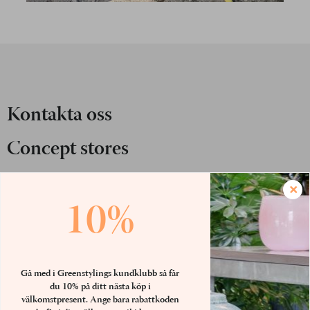
Kontakta oss
Concept stores
+46 875 680 67
×
10%
.
webshop@luwasa.se
Göteborg: 031-757 80 50
Gå med i Greenstylings kundklubb så får
Malmö: 040-685 25 25
du 10% på ditt nästa köp i
Stockholm: 08-756 80 67
välkomstpresent. Ange bara rabattkoden