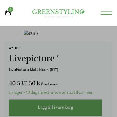
0
42107
Livepicture ®
LivePicture Matt Black (81″)
40 537.50
kr
(inkl. moms)
Ej i lager - 10 dagars extra leveranstid tillkommer
Lägg till i varukorg