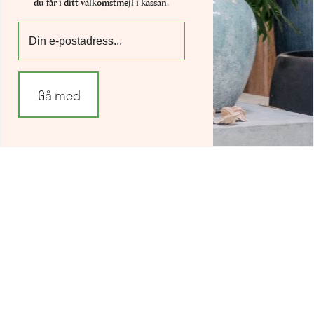
du får i ditt välkomstmejl i kassan.
Org.nummer: 556197-8999
Logga in
Göteborg
Metodvägen 6
SE-435 33 Mölnlycke