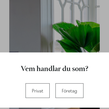
Vem handlar du som?
Privat
Företag
Krukor vi
rekommenderar