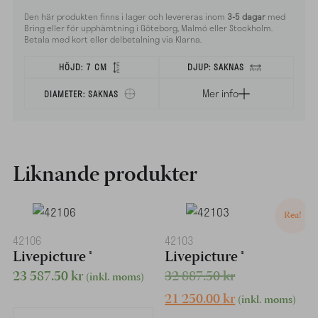
Den här produkten finns i lager och levereras inom
3-5 dagar
med
Bring eller för upphämtning i Göteborg, Malmö eller Stockholm.
Betala med kort eller delbetalning via Klarna.
HÖJD:
7 CM
DJUP:
SAKNAS
Mer info
DIAMETER:
SAKNAS
Liknande produkter
Rea!
42106
42103
Livepicture ®
Livepicture ®
23 587.50
kr
32 887.50
kr
(inkl. moms)
21 250.00
kr
(inkl. moms)