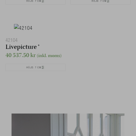
HÖJD: 7 CM
HÖJD: 7 CM
42104
Livepicture ®
40 537.50
kr
(inkl. moms)
HÖJD: 7 CM