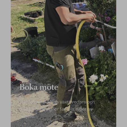
Boka möte
Vi erbjuder duktiga växtinredare och
trädgårdsdesigner för alla typer av
projekt.