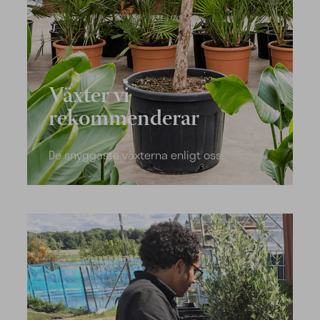
Växter vi
rekommenderar
De snyggaste växterna enligt oss.