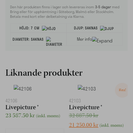
Den här produkten finns i lager och levereras inom
3-5 dagar
med
Bring eller för upphämtning i Göteborg, Malmö eller Stockholm.
Betala med kort eller delbetalning via Klarna.
HÖJD:
7 CM
DJUP:
SAKNAS
Mer info
DIAMETER:
SAKNAS
Liknande produkter
Rea!
42106
42103
Livepicture ®
Livepicture ®
Det
23 587.50
kr
32 887.50
kr
(inkl. moms)
ursprungliga
Det
21 250.00
kr
(inkl. moms)