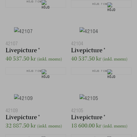
priset
nuvarande
HÖJD: 7 CM
HÖJD: 7 CM
var:
priset
32
är:
887.50 kr.
21
250.00 kr.
42107
42104
Livepicture ®
Livepicture ®
40 537.50
kr
40 537.50
kr
(inkl. moms)
(inkl. moms)
HÖJD: 7 CM
HÖJD: 7 CM
42109
42105
Livepicture ®
Livepicture ®
32 887.50
kr
18 600.00
kr
(inkl. moms)
(inkl. moms)