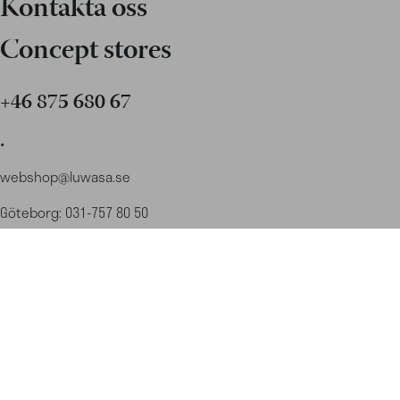
Kontakta oss
Concept stores
+46 875 680 67
.
webshop@luwasa.se
Göteborg: 031-757 80 50
Malmö: 040-685 25 25
Stockholm: 08-756 80 67
Org.nummer: 556197-8999
Logga in