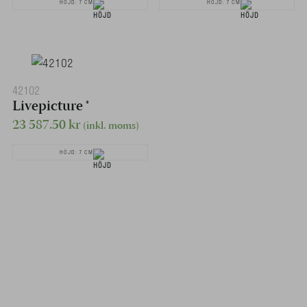
HÖJD: 7 CM
HÖJD: 7 CM
42102
Livepicture ®
23 587.50
kr
(inkl. moms)
HÖJD: 7 CM
Krukor vi