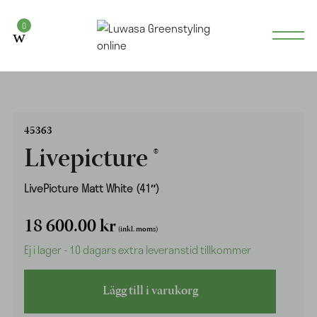
0
45363
Livepicture ®
LivePicture Matt White (41″)
18 600.00
kr
(inkl. moms)
Ej i lager - 10 dagars extra leveranstid tillkommer
Livepicture
Lägg till i varukorg
®
mängd