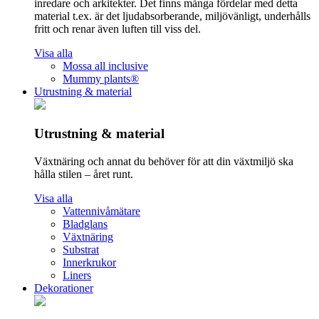
inredare och arkitekter. Det finns många fördelar med detta
material t.ex. är det ljudabsorberande, miljövänligt, underhålls
fritt och renar även luften till viss del.
Visa alla
Mossa all inclusive
Mummy plants®
Utrustning & material
Utrustning & material
Växtnäring och annat du behöver för att din växtmiljö ska
hålla stilen – året runt.
Visa alla
Vattennivåmätare
Bladglans
Växtnäring
Substrat
Innerkrukor
Liners
Dekorationer