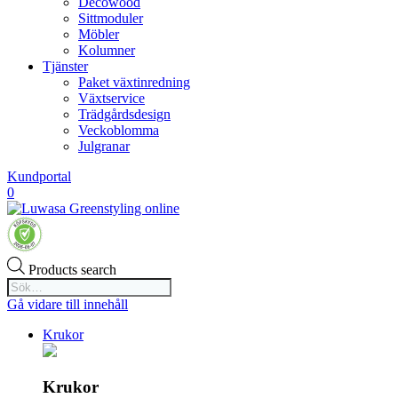
Decowood
Sittmoduler
Möbler
Kolumner
Tjänster
Paket växtinredning
Växtservice
Trädgårdsdesign
Veckoblomma
Julgranar
Kundportal
0
Products search
Gå vidare till innehåll
Krukor
Krukor