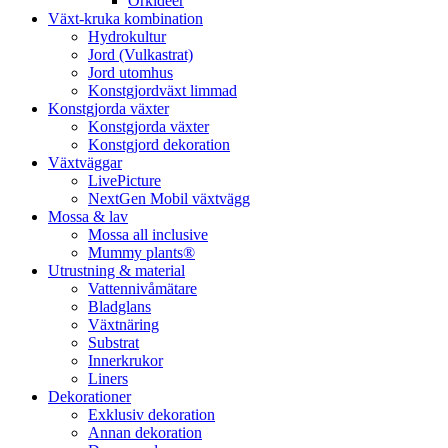
Orkidéer
Växt-kruka kombination
Hydrokultur
Jord (Vulkastrat)
Jord utomhus
Konstgjordväxt limmad
Konstgjorda växter
Konstgjorda växter
Konstgjord dekoration
Växtväggar
LivePicture
NextGen Mobil växtvägg
Mossa & lav
Mossa all inclusive
Mummy plants®
Utrustning & material
Vattennivåmätare
Bladglans
Växtnäring
Substrat
Innerkrukor
Liners
Dekorationer
Exklusiv dekoration
Annan dekoration