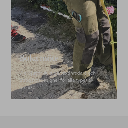
Boka möte
Vi erbjuder duktiga växtinredare och
trädgårdsdesigner för alla typer av
projekt.