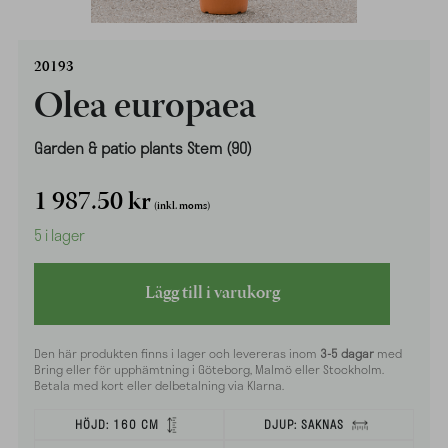
20193
Olea europaea
Garden & patio plants Stem (90)
1 987.50
kr
(inkl. moms)
5 i lager
Lägg till i varukorg
Den här produkten finns i lager och levereras inom
3-5 dagar
med
Bring eller för upphämtning i Göteborg, Malmö eller Stockholm.
Betala med kort eller delbetalning via Klarna.
HÖJD:
160 CM
DJUP:
SAKNAS