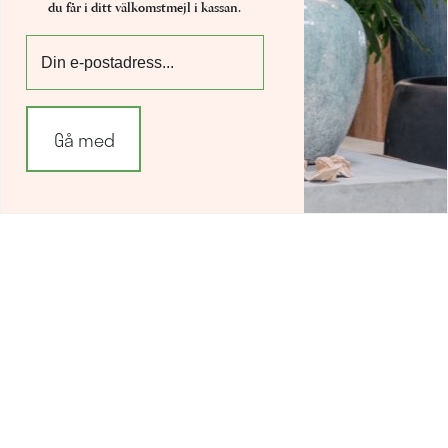
du får i ditt välkomstmejl i kassan.
Göteborg