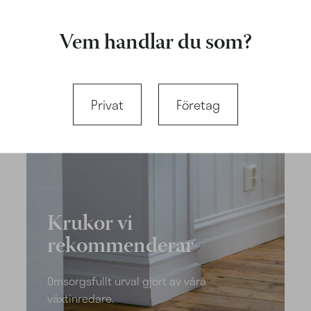
Vem handlar du som?
Privat
Företag
Krukor vi
rekommenderar
Omsorgsfullt urval gjort av våra
växtinredare.