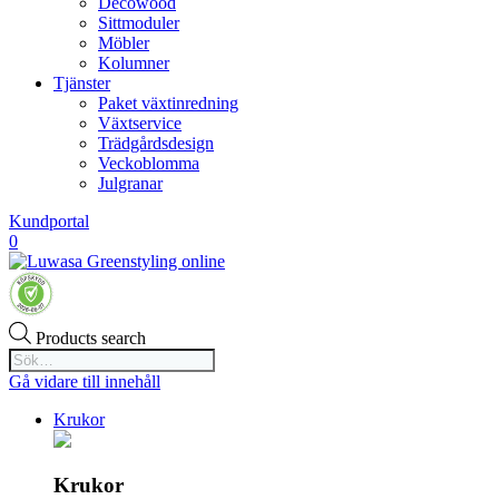
Decowood
Sittmoduler
Möbler
Kolumner
Tjänster
Paket växtinredning
Växtservice
Trädgårdsdesign
Veckoblomma
Julgranar
Kundportal
0
Products search
Gå vidare till innehåll
Krukor
Krukor