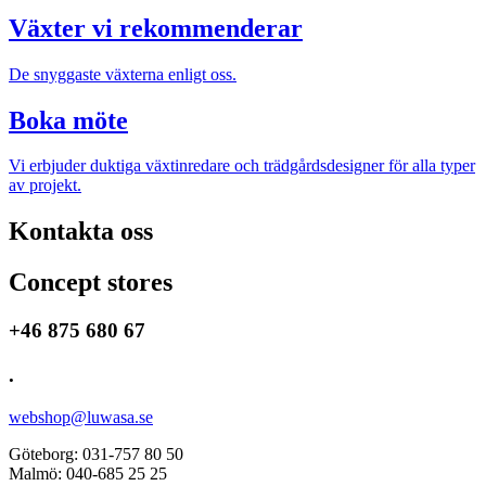
Växter vi rekommenderar
De snyggaste växterna enligt oss.
Boka möte
Vi erbjuder duktiga växtinredare och trädgårdsdesigner för alla typer
av projekt.
Kontakta oss
Concept stores
+46 875 680 67
.
webshop@luwasa.se
Göteborg: 031-757 80 50
Malmö: 040-685 25 25