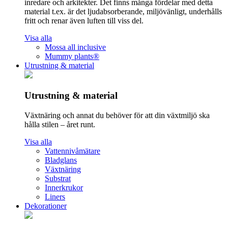
inredare och arkitekter. Det finns många fördelar med detta
material t.ex. är det ljudabsorberande, miljövänligt, underhålls
fritt och renar även luften till viss del.
Visa alla
Mossa all inclusive
Mummy plants®
Utrustning & material
Utrustning & material
Växtnäring och annat du behöver för att din växtmiljö ska
hålla stilen – året runt.
Visa alla
Vattennivåmätare
Bladglans
Växtnäring
Substrat
Innerkrukor
Liners
Dekorationer