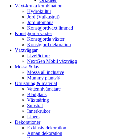
Orkidéer
Växt-kruka kombination
Hydrokultur
Jord (Vulkastrat)
Jord utomhus
Konstgjordväxt limmad
Konstgjorda växter
Konstgjorda växter
Konstgjord dekoration
Växtväggar
LivePicture
NextGen Mobil växtvägg
Mossa & lav
Mossa all inclusive
Mummy plants®
Utrustning & material
Vattennivåmätare
Bladglans
Växtnäring
Substrat
Innerkrukor
Liners
Dekorationer
Exklusiv dekoration
Annan dekoration