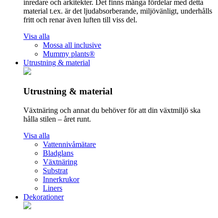
inredare och arkitekter. Det finns många fördelar med detta
material t.ex. är det ljudabsorberande, miljövänligt, underhålls
fritt och renar även luften till viss del.
Visa alla
Mossa all inclusive
Mummy plants®
Utrustning & material
Utrustning & material
Växtnäring och annat du behöver för att din växtmiljö ska
hålla stilen – året runt.
Visa alla
Vattennivåmätare
Bladglans
Växtnäring
Substrat
Innerkrukor
Liners
Dekorationer