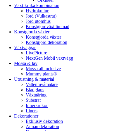
Orkidéer
Växt-kruka kombination
Hydrokultur
Jord (Vulkastrat)
Jord utomhus
Konstgjordväxt limmad
Konstgjorda växter
Konstgjorda växter
Konstgjord dekoration
Växtväggar
LivePicture
NextGen Mobil växtvägg
Mossa & lav
Mossa all inclusive
Mummy plants®
Utrustning & material
Vattennivåmätare
Bladglans
Växtnäring
Substrat
Innerkrukor
Liners
Dekorationer
Exklusiv dekoration
Annan dekoration