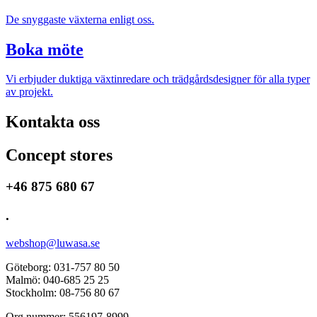
De snyggaste växterna enligt oss.
Boka möte
Vi erbjuder duktiga växtinredare och trädgårdsdesigner för alla typer
av projekt.
Kontakta oss
Concept stores
+46 875 680 67
.
webshop@luwasa.se
Göteborg: 031-757 80 50
Malmö: 040-685 25 25
Stockholm: 08-756 80 67
Org.nummer: 556197-8999