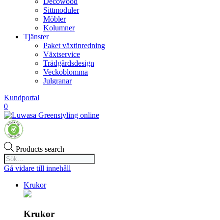
Decowood
Sittmoduler
Möbler
Kolumner
Tjänster
Paket växtinredning
Växtservice
Trädgårdsdesign
Veckoblomma
Julgranar
Kundportal
0
Products search
Gå vidare till innehåll
Krukor
Krukor