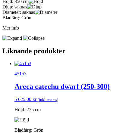
Höjd:
350 cm
Djup:
saknas
Diameter:
saknas
Bladfärg:
Grön
Mer info
Liknande produkter
45153
Areca catechu dwarf (250-300)
5 625.00
kr
(inkl. moms)
Höjd: 275 cm
Bladfärg: Grön