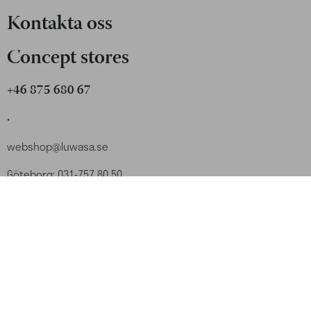
Kontakta oss
Concept stores
+46 875 680 67
.
webshop@luwasa.se
Göteborg: 031-757 80 50
Malmö: 040-685 25 25
Stockholm: 08-756 80 67
Org.nummer: 556197-8999
Logga in