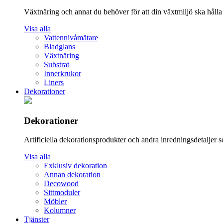
Växtnäring och annat du behöver för att din växtmiljö ska hålla s
Visa alla
Vattennivåmätare
Bladglans
Växtnäring
Substrat
Innerkrukor
Liners
Dekorationer
Dekorationer
Artificiella dekorationsprodukter och andra inredningsdetaljer s
Visa alla
Exklusiv dekoration
Annan dekoration
Decowood
Sittmoduler
Möbler
Kolumner
Tjänster