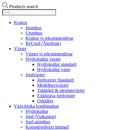
Products search
Krukor
Inomhus
Utomhus
Krukor vi rekommenderar
ReUsed (Återbruk)
Växter
Växter vi rekommenderar
Hydrokultur växter
Hydrokultur standard
Hydrokultur vario
Jordväxter
Jordväxter Standard
Medelhavsväxter
Trädgård & uteplatsväxter
Exklusiva jordväxter
Orkidéer
Växt-kruka kombination
Hydrokultur
Jord (Vulkastrat)
Jord utomhus
Konstgjordväxt limmad