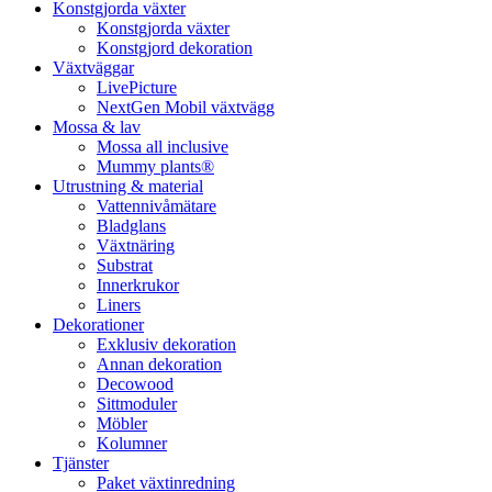
Konstgjorda växter
Konstgjorda växter
Konstgjord dekoration
Växtväggar
LivePicture
NextGen Mobil växtvägg
Mossa & lav
Mossa all inclusive
Mummy plants®
Utrustning & material
Vattennivåmätare
Bladglans
Växtnäring
Substrat
Innerkrukor
Liners
Dekorationer
Exklusiv dekoration
Annan dekoration
Decowood
Sittmoduler
Möbler
Kolumner
Tjänster
Paket växtinredning