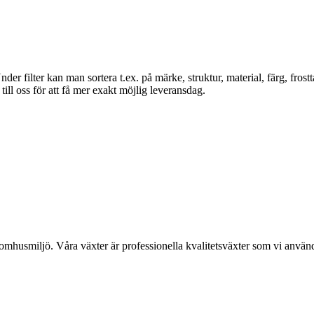
er filter kan man sortera t.ex. på märke, struktur, material, färg, frosttål
ill oss för att få mer exakt möjlig leveransdag.
utomhusmiljö. Våra växter är professionella kvalitetsväxter som vi anvä