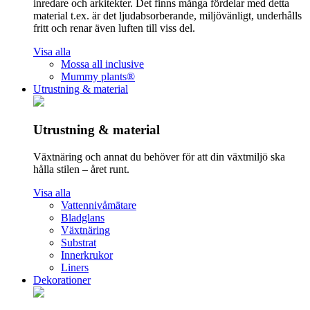
inredare och arkitekter. Det finns många fördelar med detta
material t.ex. är det ljudabsorberande, miljövänligt, underhålls
fritt och renar även luften till viss del.
Visa alla
Mossa all inclusive
Mummy plants®
Utrustning & material
Utrustning & material
Växtnäring och annat du behöver för att din växtmiljö ska
hålla stilen – året runt.
Visa alla
Vattennivåmätare
Bladglans
Växtnäring
Substrat
Innerkrukor
Liners
Dekorationer