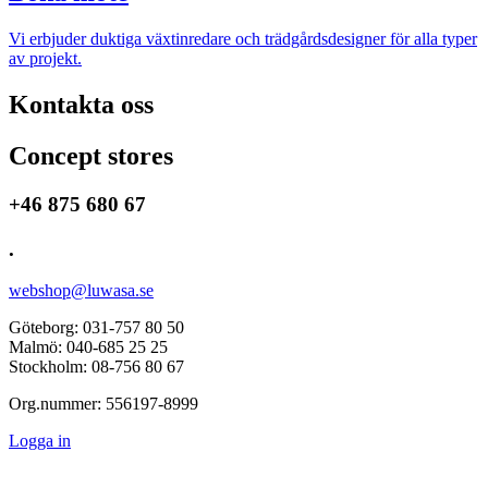
Vi erbjuder duktiga växtinredare och trädgårdsdesigner för alla typer
av projekt.
Kontakta oss
Concept stores
+46 875 680 67
.
webshop@luwasa.se
Göteborg: 031-757 80 50
Malmö: 040-685 25 25
Stockholm: 08-756 80 67
Org.nummer: 556197-8999
Logga in