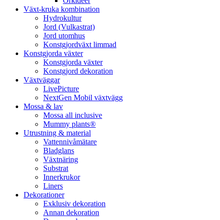
Orkidéer
Växt-kruka kombination
Hydrokultur
Jord (Vulkastrat)
Jord utomhus
Konstgjordväxt limmad
Konstgjorda växter
Konstgjorda växter
Konstgjord dekoration
Växtväggar
LivePicture
NextGen Mobil växtvägg
Mossa & lav
Mossa all inclusive
Mummy plants®
Utrustning & material
Vattennivåmätare
Bladglans
Växtnäring
Substrat
Innerkrukor
Liners
Dekorationer
Exklusiv dekoration
Annan dekoration