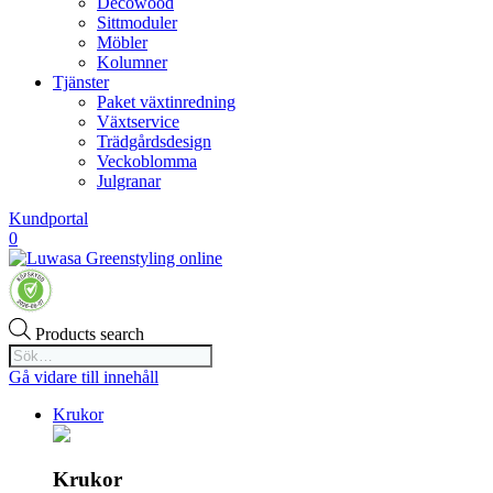
Decowood
Sittmoduler
Möbler
Kolumner
Tjänster
Paket växtinredning
Växtservice
Trädgårdsdesign
Veckoblomma
Julgranar
Kundportal
0
Products search
Gå vidare till innehåll
Krukor
Krukor