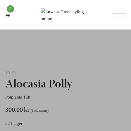
0
19191
Alocasia Polly
Potplants Tuft
300.00
kr
(inkl. moms)
32 i lager