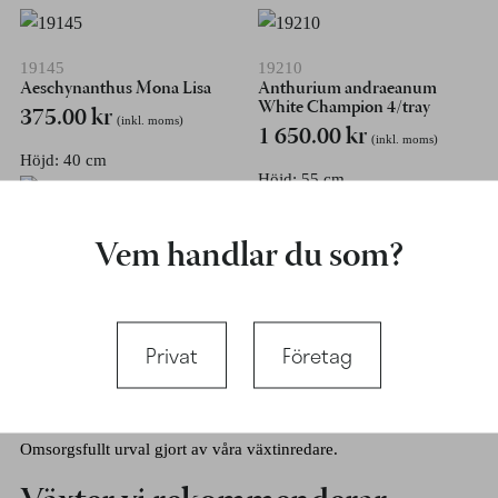
19145
19210
Aeschynanthus Mona Lisa
Anthurium andraeanum
White Champion 4/tray
375.00
kr
(inkl. moms)
1 650.00
kr
(inkl. moms)
Höjd: 40 cm
Höjd: 55 cm
Bladfärg: Grön
Bladfärg: Grön
Vem handlar du som?
Privat
Företag
Krukor vi rekommenderar
Omsorgsfullt urval gjort av våra växtinredare.