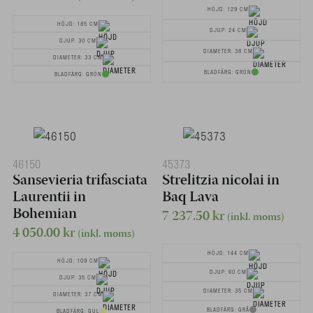
HÖJD: 129 CM
HÖJD: 185 CM
DJUP: 24 CM
DJUP: 30 CM
DIAMETER: 38 CM
DIAMETER: 33 CM
BLADFÄRG: GRÖN
BLADFÄRG: GRÖN
46150
45373
Sansevieria trifasciata
Strelitzia nicolai in
Laurentii in
Baq Lava
Bohemian
7 237.50
kr
(inkl. moms)
4 050.00
kr
(inkl. moms)
HÖJD: 144 CM
HÖJD: 109 CM
DJUP: 60 CM
DJUP: 35 CM
DIAMETER: 35 CM
DIAMETER: 37 CM
BLADFÄRG: GRÅ
BLADFÄRG: GUL