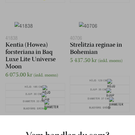
41838
40706
Kentia (Howea)
Strelitzia reginae in
forsteriana in Baq
Bohemian
Luxe Lite Universe
5 437.50
kr
(inkl. moms)
Moon
6 075.00
kr
(inkl. moms)
HÖJD: 129 CM
HÖJD: 185 CM
DJUP: 35 CM
DJUP: 30 CM
DIAMETER: 37 CM
DIAMETER: 33 CM
BLADFÄRG: GRÅ
BLADFÄRG: GRÖN