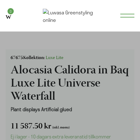
0
67675
Kollektion:
Luxe Lite
Alocasia Calidora in Baq
Luxe Lite Universe
Waterfall
Plant displays Artificial glued
11 587.50
kr
(inkl. moms)
Ej i lager - 10 dagars extra leveranstid tillkommer