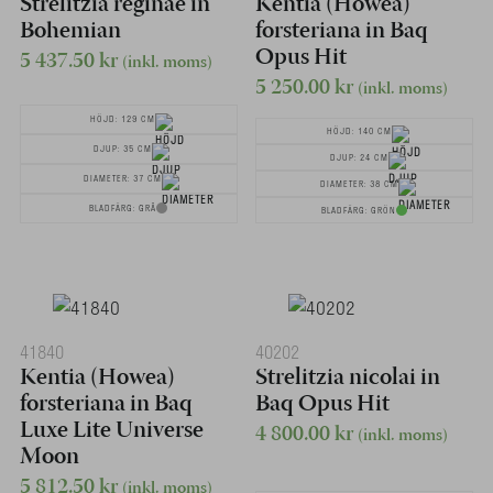
Strelitzia reginae in
Kentia (Howea)
Bohemian
forsteriana in Baq
Opus Hit
5 437.50
kr
(inkl. moms)
5 250.00
kr
(inkl. moms)
HÖJD: 129 CM
HÖJD: 140 CM
DJUP: 35 CM
DJUP: 24 CM
DIAMETER: 37 CM
DIAMETER: 38 CM
BLADFÄRG: GRÅ
BLADFÄRG: GRÖN
41840
40202
Kentia (Howea)
Strelitzia nicolai in
forsteriana in Baq
Baq Opus Hit
Luxe Lite Universe
4 800.00
kr
(inkl. moms)
Moon
5 812.50
kr
(inkl. moms)