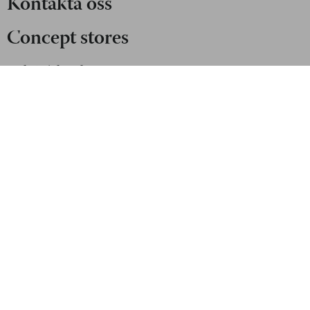
Kontakta oss
Concept stores
+46 875 680 67
.
webshop@luwasa.se
Göteborg: 031-757 80 50
Malmö: 040-685 25 25
Stockholm: 08-756 80 67
Org.nummer: 556197-8999
Logga in