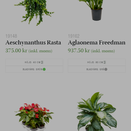
19148
19162
Aeschynanthus Rasta
Aglaonema Freedman
375.00
kr
937.50
kr
(inkl. moms)
(inkl. moms)
HÖJD: 40 CM
HÖJD: 80 CM
BLADFÄRG: GRÖN
BLADFÄRG: GRÅ