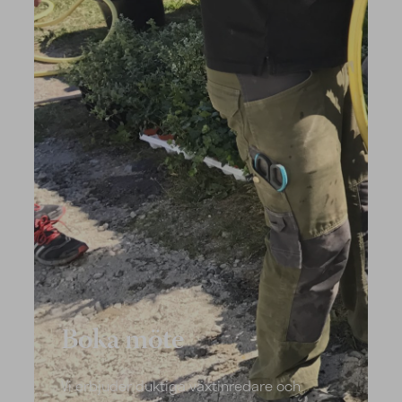
Boka möte
Vi erbjuder duktiga växtinredare och