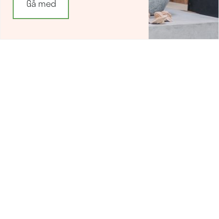
Göteborg: 031-757 80 50
Malmö: 040-685 25 25
Stockholm: 08-756 80 67
Org.nummer: 556197-8999
Logga in