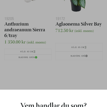
19205
19172
Anthurium
Aglaonema Silver Bay
andraeanum Sierra
712.50
kr
(inkl. moms)
6/tray
1 350.00
kr
(inkl. moms)
HÖJD: 65 CM
HÖJD: 40 CM
BLADFÄRG: GRÅ
BLADFÄRG: GRÖN
Vem handlar du som?