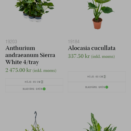
19203
19184
Anthurium
Alocasia cucullata
andraeanum Sierra
337.50
kr
(inkl. moms)
White 4/tray
2 475.00
kr
(inkl. moms)
HÖJD: 60 CM
HÖJD: 65 CM
BLADFÄRG: GRÖN
BLADFÄRG: GRÖN