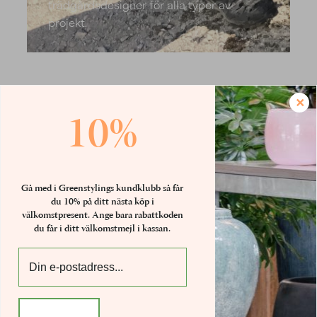
trädgårdsdesigner för alla typer av
projekt.
×
10%
Kontakta oss
Gå med i Greenstylings kundklubb så får
Concept stores
du 10% på ditt nästa köp i
välkomstpresent. Ange bara rabattkoden
du får i ditt välkomstmejl i kassan.
+46 875 680 67
.
webshop@luwasa.se