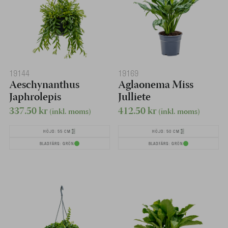
19144
19169
Aeschynanthus
Aglaonema Miss
Japhrolepis
Julliete
337.50
kr
412.50
kr
(inkl. moms)
(inkl. moms)
HÖJD: 55 CM
HÖJD: 50 CM
BLADFÄRG: GRÖN
BLADFÄRG: GRÖN