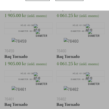
76457
76458
Baq Tornado
Baq Tornado
1 905.00
kr
4 061.25
kr
(inkl. moms)
(inkl. moms)
HÖJD: 45 CM
HÖJD: 61 CM
DIAMETER: 36 CM
DIAMETER: 49 CM
76459
76460
Baq Tornado
Baq Tornado
1 905.00
kr
4 061.25
kr
(inkl. moms)
(inkl. moms)
HÖJD: 45 CM
HÖJD: 61 CM
DIAMETER: 36 CM
DIAMETER: 49 CM
76461
76462
Baq Tornado
Baq Tornado