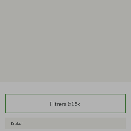
Krukor vi rekommenderar
Våra egna favoriter för både inomhus- och
utomhusbruk.
Visa produkter
Filtrera & Sök
Krukor