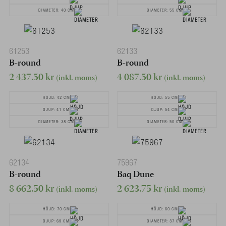
DIAMETER: 40 CM
DIAMETER: 55 CM
61253
62133
B-round
B-round
2 437.50
kr
4 087.50
kr
(inkl. moms)
(inkl. moms)
HÖJD: 42 CM
HÖJD: 55 CM
DJUP: 41 CM
DJUP: 54 CM
DIAMETER: 38 CM
DIAMETER: 50 CM
62134
75967
B-round
Baq Dune
8 662.50
kr
2 623.75
kr
(inkl. moms)
(inkl. moms)
HÖJD: 70 CM
HÖJD: 60 CM
DJUP: 69 CM
DIAMETER: 37 CM