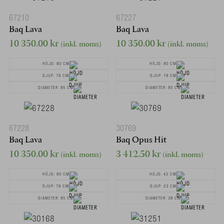
67210
67227
Baq Lava
Baq Lava
10 350.00
kr
10 350.00
kr
(inkl. moms)
(inkl. moms)
HÖJD: 80 CM
HÖJD: 80 CM
DJUP: 78 CM
DJUP: 78 CM
DIAMETER: 85 CM
DIAMETER: 85 CM
67228
30769
Baq Lava
Baq Opus Hit
10 350.00
kr
3 412.50
kr
(inkl. moms)
(inkl. moms)
HÖJD: 80 CM
HÖJD: 42 CM
DJUP: 78 CM
DJUP: 23 CM
DIAMETER: 85 CM
DIAMETER: 38 CM