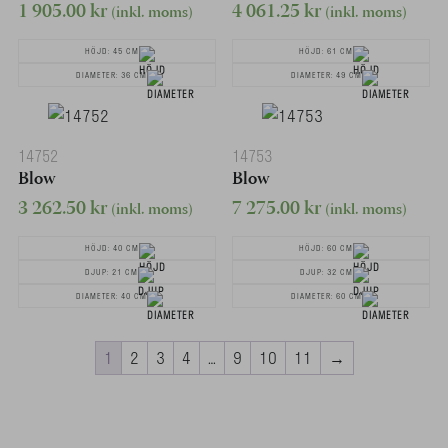
1 905.00
kr
4 061.25
kr
(inkl. moms)
(inkl. moms)
HÖJD: 45 CM
HÖJD: 61 CM
DIAMETER: 36 CM
DIAMETER: 49 CM
14752
14753
Blow
Blow
3 262.50
kr
7 275.00
kr
(inkl. moms)
(inkl. moms)
HÖJD: 40 CM
HÖJD: 60 CM
DJUP: 21 CM
DJUP: 32 CM
DIAMETER: 40 CM
DIAMETER: 60 CM
1
2
3
4
…
9
10
11
→