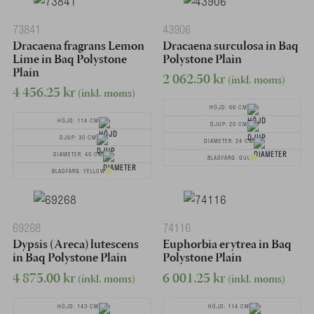
73841
43906
Dracaena fragrans Lemon
Dracaena surculosa in Baq
Lime in Baq Polystone
Polystone Plain
Plain
2 062.50
kr
(inkl. moms)
4 456.25
kr
(inkl. moms)
HÖJD: 66 CM
HÖJD: 114 CM
DJUP: 20 CM
DJUP: 30 CM
DIAMETER: 24 CM
DIAMETER: 40 CM
BLADFÄRG: GUL
BLADFÄRG: YELLOW
69268
74116
Dypsis (Areca) lutescens
Euphorbia erytrea in Baq
in Baq Polystone Plain
Polystone Plain
4 875.00
kr
6 001.25
kr
(inkl. moms)
(inkl. moms)
HÖJD: 143 CM
HÖJD: 114 CM