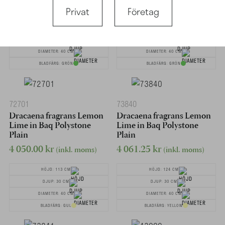
4 837.50
kr
4 650.00
kr
(inkl. moms)
(inkl. moms)
Privat
Företag
HÖJD: 146 CM
HÖJD: 111 CM
DJUP: 30 CM
DJUP: 30 CM
DIAMETER: 40 CM
DIAMETER: 40 CM
BLADFÄRG: GRÖN
BLADFÄRG: GRÖN
72701
73840
Dracaena fragrans Lemon
Dracaena fragrans Lemon
Lime in Baq Polystone
Lime in Baq Polystone
Plain
Plain
4 050.00
kr
4 061.25
kr
(inkl. moms)
(inkl. moms)
HÖJD: 113 CM
HÖJD: 124 CM
DJUP: 30 CM
DJUP: 30 CM
DIAMETER: 40 CM
DIAMETER: 40 CM
BLADFÄRG: GUL
BLADFÄRG: YELLOW