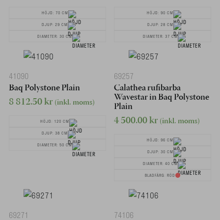
HÖJD: 70 CM
HÖJD: 90 CM
DJUP: 29 CM
DJUP: 28 CM
DIAMETER: 30 CM
DIAMETER: 37 CM
41090
69257
Baq Polystone Plain
Calathea rufibarba
Wavestar in Baq Polystone
8 812.50
kr
(inkl. moms)
Plain
4 500.00
kr
(inkl. moms)
HÖJD: 120 CM
DJUP: 38 CM
HÖJD: 96 CM
DIAMETER: 50 CM
DJUP: 30 CM
DIAMETER: 40 CM
BLADFÄRG: RÖD
69271
74106