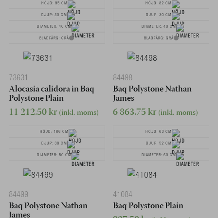
HÖJD: 95 CM
HÖJD: 82 CM
DJUP: 30 CM
DJUP: 30 CM
DIAMETER: 40 CM
DIAMETER: 40 CM
BLADFÄRG: GRÅ
BLADFÄRG: GRÅ
73631
84498
Alocasia calidora in Baq
Baq Polystone Nathan
Polystone Plain
James
11 212.50
kr
6 863.75
kr
(inkl. moms)
(inkl. moms)
HÖJD: 166 CM
HÖJD: 63 CM
DJUP: 38 CM
DJUP: 52 CM
DIAMETER: 50 CM
DIAMETER: 60 CM
84499
41084
Baq Polystone Nathan
Baq Polystone Plain
James