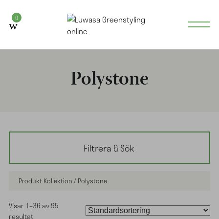
0
Polystone
Filtrera & Sök
Produkt Kollektion / Polystone
Visar 1–36 av 95
resultat