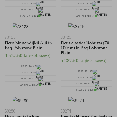
DJUP: 30 CM
DJUP: 30 CM
DIAMETER: 40 CM
DIAMETER: 40 CM
BLADFÄRG: GRÖN
BLADFÄRG: GREEN
73423
63725
Ficus binnendijkii Alii in
Ficus elastica Robusta (70-
Baq Polystone Plain
100cm) in Baq Polystone
Plain
4 527.50
kr
(inkl. moms)
5 287.50
kr
(inkl. moms)
HÖJD: 143 CM
HÖJD: 101 CM
DJUP: 30 CM
DJUP: 30 CM
DIAMETER: 40 CM
DIAMETER: 40 CM
BLADFÄRG: GREEN
BLADFÄRG: GRÖN
69280
69274