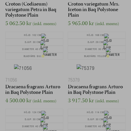
Croton (Codiaeum)
Croton variegatum Mrs.
variegatum Petra in Baq
Iceton in Baq Polystone
Polystone Plain
Plain
5 062.50
kr
5 965.00
kr
(inkl. moms)
(inkl. moms)
HÖJD: 102 CM
HÖJD: 168 CM
DJUP: 30 CM
DJUP: 29 CM
DIAMETER: 40 CM
DIAMETER: 30 CM
BLADFÄRG: GUL
BLADFÄRG: YELLOW
71056
75379
Dracaena fragrans Arturo
Dracaena fragrans Arturo
in Baq Polystone Plain
in Baq Polystone Plain
4 500.00
kr
3 917.50
kr
(inkl. moms)
(inkl. moms)
HÖJD: 124 CM
HÖJD: 114 CM
DJUP: 30 CM
DJUP: 30 CM
DIAMETER: 40 CM
DIAMETER: 40 CM